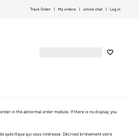
Track Order
My orders
online chat
Log in

rder in the abnormal order module. If there is no display, you
de spécifique qui vous intéresse. Décrivez brièvement votre