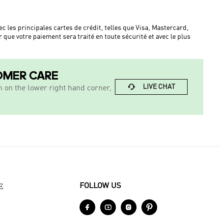
les principales cartes de crédit, telles que Visa, Mastercard,
 que votre paiement sera traité en toute sécurité et avec le plus
OMER CARE

LIVE CHAT
n on the lower right hand corner,
E
FOLLOW US



