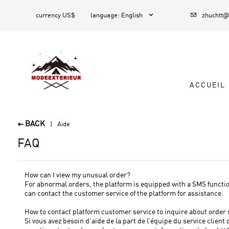


1
currency US$
language
:
English
zhuchtt
ACCUEIL
BACK

Aide
FAQ
How can I view my unusual order?
For abnormal orders, the platform is equipped with a SMS function
can contact the customer service of the platform for assistance.
How to contact platform customer service to inquire about order st
Si vous avez besoin d’aide de la part de l’équipe du service clie