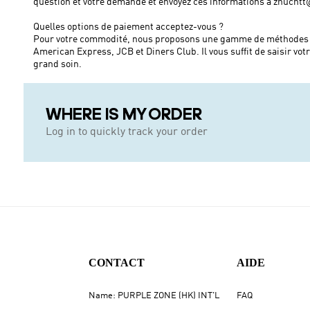
question et votre demande et envoyez ces informations à
zhuchtt
Quelles options de paiement acceptez-vous ?
Pour votre commodité, nous proposons une gamme de méthodes de pa
American Express, JCB et Diners Club. Il vous suffit de saisir vot
grand soin.
WHERE IS MY ORDER
Log in to quickly track your order
CONTACT
AIDE
Name: PURPLE ZONE (HK) INT'L
FAQ